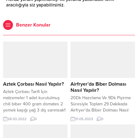
aracılığıyla siz yapabilirsiniz.
Benzer Konular
Aztek Çorbası Nasıl Yapılır?
Airfryer’da Biber Dolması
Nasıl Yapılır?
Aztek Çorbası Tarifi İçin
malzemeler 1 adet kurutulmuş
20Dk Hazırlama Ve 9Dk Pişirme
chili biber 400 gram domates 2
Süresiyle Toplam 29 Dakikada
yemek kaşığı yağ 3 diş sarımsak1
Airfryer'da Biber Dolması Nasıl
orta boy soğan8 su ...
Yapılır Tarifimizde Görün.
28.03.2022
0
31.05.2023
0