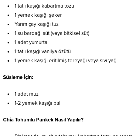
1 tatlı kaşığı kabartma tozu
1 yemek kaşığı şeker
Yarım çay kaşığı tuz
1 su bardağı süt (veya bitkisel süt)
1 adet yumurta
1 tatlı kaşığı vanilya özütü
1 yemek kaşığı eritilmiş tereyağı veya sıvı yağ
Süsleme İçin:
1 adet muz
1-2 yemek kaşığı bal
Chia Tohumlu Pankek Nasıl Yapılır?