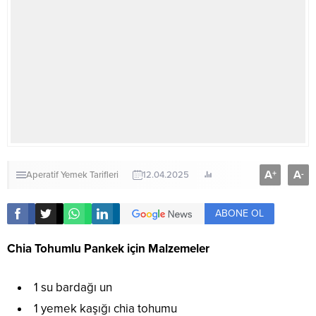
A
A
+
-
Aperatif
Yemek Tarifleri
12.04.2025
ABONE OL
Chia Tohumlu Pankek için Malzemeler
1 su bardağı un
1 yemek kaşığı chia tohumu