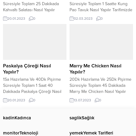
Süresiyle Toplam 25 Dakikada
Süresiyle Toplam 1 Saatte Kung
Kahvaltı Salatası Nasıl Yapılır
Pao Tavuk Nasıl Yapılır Tarifimizde
Tarifimizde Görün.
Görün.
20.01.2023
0
02.03.2023
0
Paskalya Çöreği Nasıl
Marry Me Chicken Nasıl
Yapılır?
Yapılır?
1Sa Hazırlama Ve 40Dk Pişirme
20Dk Hazırlama Ve 25Dk Pişirme
Süresiyle Toplam 1 Saat 40
Süresiyle Toplam 45 Dakikada
Dakikada Paskalya Çöreği Nasıl
Marry Me Chicken Nasıl Yapılır
Yapılır Tarifimizde Görün.
Tarifimizde Görün.
20.01.2023
0
13.07.2023
0
kadin
Kadınca
saglik
Sağlık
monitor
Teknoloji
yemek
Yemek Tarifleri