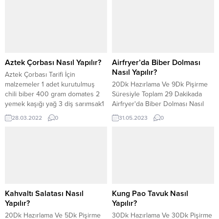
Aztek Çorbası Nasıl Yapılır?
Airfryer’da Biber Dolması
Nasıl Yapılır?
Aztek Çorbası Tarifi İçin
malzemeler 1 adet kurutulmuş
20Dk Hazırlama Ve 9Dk Pişirme
chili biber 400 gram domates 2
Süresiyle Toplam 29 Dakikada
yemek kaşığı yağ 3 diş sarımsak1
Airfryer'da Biber Dolması Nasıl
orta boy soğan8 su ...
Yapılır Tarifimizde Görün.
28.03.2022
0
31.05.2023
0
Kahvaltı Salatası Nasıl
Kung Pao Tavuk Nasıl
Yapılır?
Yapılır?
20Dk Hazırlama Ve 5Dk Pişirme
30Dk Hazırlama Ve 30Dk Pişirme