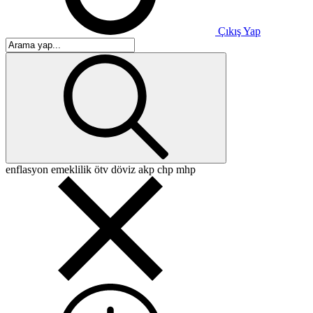
Çıkış Yap
enflasyon
emeklilik
ötv
döviz
akp
chp
mhp