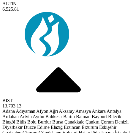
ALTIN
6.525,81
BIST
13.703,13
Adana
Adıyaman
Afyon
Ağrı
Aksaray
Amasya
Ankara
Antalya
Ardahan
Artvin
Aydın
Balıkesir
Bartın
Batman
Bayburt
Bilecik
Bingöl
Bitlis
Bolu
Burdur
Bursa
Çanakkale
Çankırı
Çorum
Denizli
Diyarbakır
Düzce
Edirne
Elazığ
Erzincan
Erzurum
Eskişehir
Gaziantep
Giresun
Gümüşhane
Hakkari
Hatay
Iğdır
Isparta
İstanbul