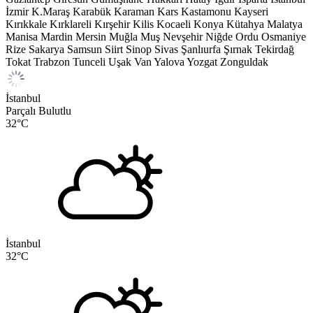
İzmir
K.Maraş
Karabük
Karaman
Kars
Kastamonu
Kayseri
Kırıkkale
Kırklareli
Kırşehir
Kilis
Kocaeli
Konya
Kütahya
Malatya
Manisa
Mardin
Mersin
Muğla
Muş
Nevşehir
Niğde
Ordu
Osmaniye
Rize
Sakarya
Samsun
Siirt
Sinop
Sivas
Şanlıurfa
Şırnak
Tekirdağ
Tokat
Trabzon
Tunceli
Uşak
Van
Yalova
Yozgat
Zonguldak
İstanbul
Parçalı Bulutlu
32
°C
İstanbul
32
°C