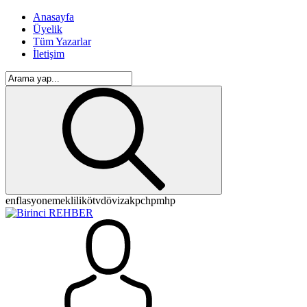
Anasayfa
Üyelik
Tüm Yazarlar
İletişim
enflasyon
emeklilik
ötv
döviz
akp
chp
mhp