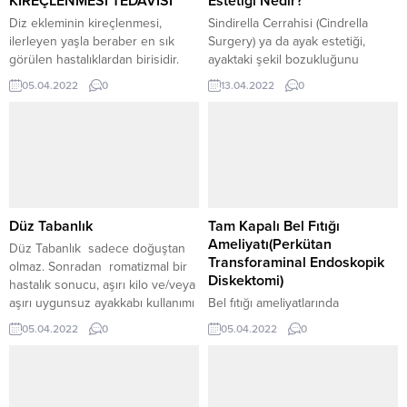
KİREÇLENMESİ TEDAVİSİ
Estetiği Nedir?
Diz ekleminin kireçlenmesi,
Sindirella Cerrahisi (Cindrella
ilerleyen yaşla beraber en sık
Surgery) ya da ayak estetiği,
görülen hastalıklardan birisidir.
ayaktaki şekil bozukluğunu
Hastalık aslında, eklemlerimizin
gidermek için yapılan işlemlerin
05.04.2022
0
13.04.2022
0
ağrısız, sessiz ve ...
tümüne verilen genel ...
Düz Tabanlık
Tam Kapalı Bel Fıtığı
Ameliyatı(Perkütan
Düz Tabanlık sadece doğuştan
Transforaminal Endoskopik
olmaz. Sonradan romatizmal bir
Diskektomi)
hastalık sonucu, aşırı kilo ve/veya
aşırı uygunsuz ayakkabı kullanımı
Bel fıtığı ameliyatlarında
sonucunda da ...
uygulanan açık cerrahi ve
05.04.2022
0
05.04.2022
0
mikrodiskektomi yöntemlerinin
dezavantajlarının azaltılması
amacıyla minimal invaziv ...