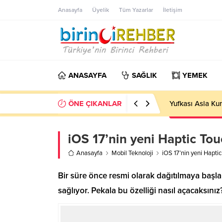
Anasayfa
Üyelik
Tüm Yazarlar
İletişim
ANASAYFA
SAĞLIK
YEMEK
ÖNE ÇIKANLAR
Yufkası Asla Kur
iOS 17’nin yeni Haptic Tou
Anasayfa
Mobil Teknoloji
iOS 17’nin yeni Haptic
Bir süre önce resmi olarak dağıtılmaya başl
sağlıyor. Pekala bu özelliği nasıl açacaksınız