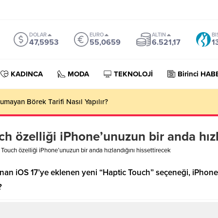
DOLAR
EURO
ALTIN
BI
47,5953
55,0659
6.521,17
1
KADINCA
MODA
TEKNOLOJİ
Birinci HAB
umayan Börek Tarifi Nasıl Yapılır?
ch özelliği iPhone’unuzun bir anda hızl
 Touch özelliği iPhone’unuzun bir anda hızlandığını hissettirecek
anan iOS 17’ye eklenen yeni “Haptic Touch” seçeneği, iPhone
?