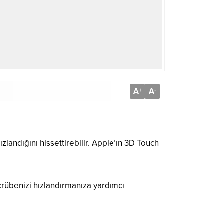
A
A
+
-
ızlandığını hissettirebilir. Apple’ın 3D Touch
crübenizi hızlandırmanıza yardımcı