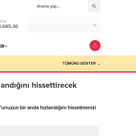
ST
°C
İSTANBUL
3.685,30
PARÇALI BULUTLU
ER
TÜMÜNÜ GÖSTER →
andığını hissettirecek
’unuzun bir anda hızlandığını hissetmenizi