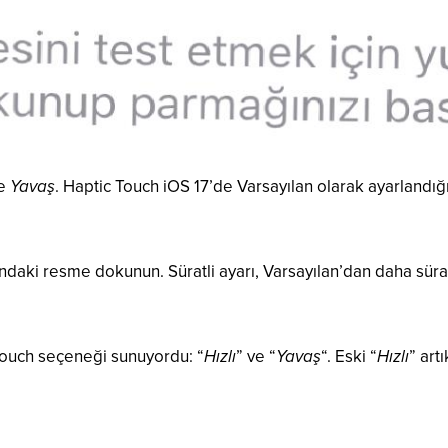
e
Yavaş
. Haptic Touch iOS 17’de Varsayılan olarak ayarlandığ
aki resme dokunun. Süratli ayarı, Varsayılan’dan daha süratli.
c Touch seçeneği sunuyordu: “
Hızlı
” ve “
Yavaş
“. Eski “
Hızlı
” artı