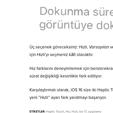
Üç seçenek göreceksiniz:
Hızlı
,
Varsayılan
v
için
Hızlı
‘yı seçmeniz kâfi olacaktır.
Hız farklarını deneyimlemek için benzerekrand
sürat değişikliği kesinlikle fark ediliyor.
Karşılaştırmalı olarak, iOS 16 size iki Hapti
yeni “
Hızlı
” ayarı fark yaratmayı başarıyor.
ETİKETLER:
Haptic Touch
,
Hız
,
Hızlı
,
İos 17
,
uygulama