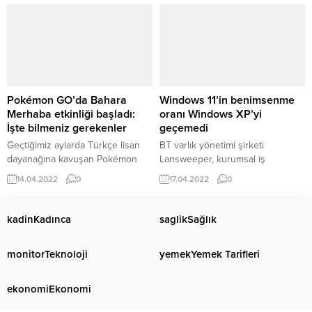
açıklandı.
Pokémon GO’da Bahara
Windows 11’in benimsenme
Merhaba etkinliği başladı:
oranı Windows XP’yi
İşte bilmeniz gerekenler
geçemedi
Geçtiğimiz aylarda Türkçe lisan
BT varlık yönetimi şirketi
dayanağına kavuşan Pokémon
Lansweeper, kurumsal iş
GO'da bildiğiniz gibi en keyifli
istasyonları arasında Windows
14.04.2022
0
17.04.2022
0
kısım oyunu gezerek oynamak.
kullanım oranlarını içeren yeni bir
Bu sayede hem ...
anket raporu paylaştı ...
kadin
Kadınca
saglik
Sağlık
monitor
Teknoloji
yemek
Yemek Tarifleri
ekonomi
Ekonomi