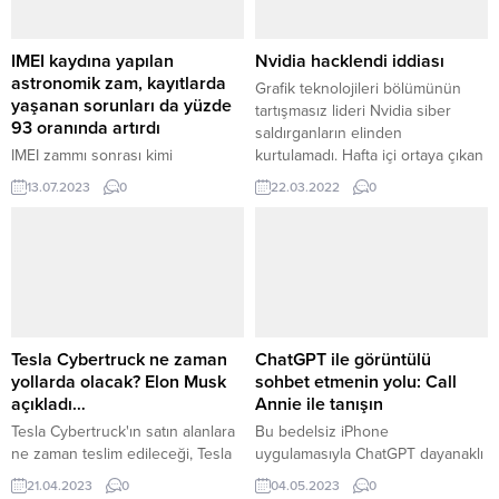
IMEI kaydına yapılan
Nvidia hacklendi iddiası
astronomik zam, kayıtlarda
Grafik teknolojileri bölümünün
yaşanan sorunları da yüzde
tartışmasız lideri Nvidia siber
93 oranında artırdı
saldırganların elinden
IMEI zammı sonrası kimi
kurtulamadı. Hafta içi ortaya çıkan
kullanıcılar fiyatlarını ödemelerine
kimi raporlar ...
13.07.2023
0
22.03.2022
0
karşın “IMEI kayıt bilgisi
bulunamamaktadır” yanlışı
aldıklarını rapor ediyor. Peki, IMEI
kaydı nasıl yapılır?
Tesla Cybertruck ne zaman
ChatGPT ile görüntülü
yollarda olacak? Elon Musk
sohbet etmenin yolu: Call
açıkladı…
Annie ile tanışın
Tesla Cybertruck'ın satın alanlara
Bu bedelsiz iPhone
ne zaman teslim edileceği, Tesla
uygulamasıyla ChatGPT dayanaklı
CEO'su Elon Musk tarafından ilk
dijital avatar Call Annie ile imajlı
21.04.2023
0
04.05.2023
0
defa bu kadar net bir şekilde
sohbet etme bahtına sahipsiniz.