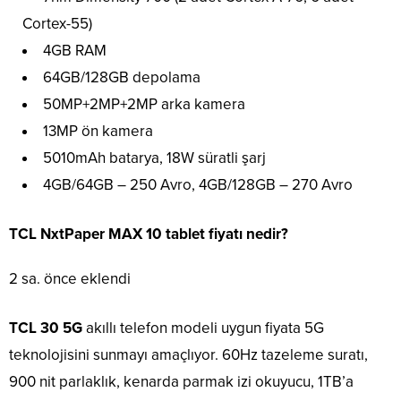
Cortex-55)
4GB RAM
64GB/128GB depolama
50MP+2MP+2MP arka kamera
13MP ön kamera
5010mAh batarya, 18W süratli şarj
4GB/64GB – 250 Avro, 4GB/128GB – 270 Avro
TCL NxtPaper MAX 10 tablet fiyatı nedir?
2 sa. önce eklendi
TCL 30 5G
akıllı telefon modeli uygun fiyata 5G
teknolojisini sunmayı amaçlıyor. 60Hz tazeleme suratı,
900 nit parlaklık, kenarda parmak izi okuyucu, 1TB’a