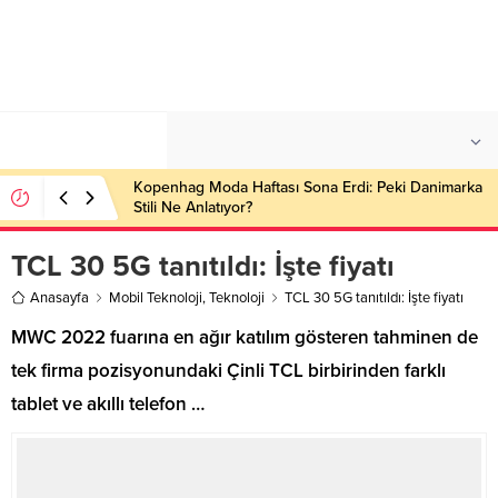
°C
İSTANBUL
PARÇALI BULUTLU
Kopenhag Moda Haftası Sona Erdi: Peki Danimarka
Stili Ne Anlatıyor?
TCL 30 5G tanıtıldı: İşte fiyatı
Anasayfa
Mobil Teknoloji
,
Teknoloji
TCL 30 5G tanıtıldı: İşte fiyatı
MWC 2022 fuarına en ağır katılım gösteren tahminen de
tek firma pozisyonundaki Çinli TCL birbirinden farklı
tablet ve akıllı telefon …