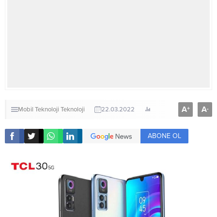
A
A
+
-
Mobil Teknoloji
Teknoloji
22.03.2022
ABONE OL