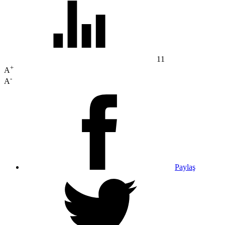
11
+
A
-
A
Paylaş