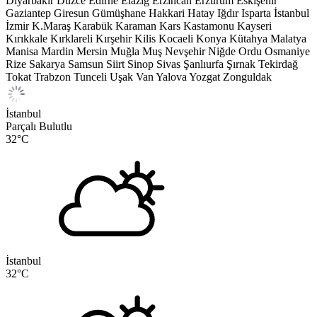
Diyarbakır
Düzce
Edirne
Elazığ
Erzincan
Erzurum
Eskişehir
Gaziantep
Giresun
Gümüşhane
Hakkari
Hatay
Iğdır
Isparta
İstanbul
İzmir
K.Maraş
Karabük
Karaman
Kars
Kastamonu
Kayseri
Kırıkkale
Kırklareli
Kırşehir
Kilis
Kocaeli
Konya
Kütahya
Malatya
Manisa
Mardin
Mersin
Muğla
Muş
Nevşehir
Niğde
Ordu
Osmaniye
Rize
Sakarya
Samsun
Siirt
Sinop
Sivas
Şanlıurfa
Şırnak
Tekirdağ
Tokat
Trabzon
Tunceli
Uşak
Van
Yalova
Yozgat
Zonguldak
İstanbul
Parçalı Bulutlu
32
°C
İstanbul
32
°C