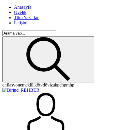
Anasayfa
Üyelik
Tüm Yazarlar
İletişim
enflasyon
emeklilik
ötv
döviz
akp
chp
mhp