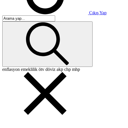
Çıkış Yap
enflasyon
emeklilik
ötv
döviz
akp
chp
mhp