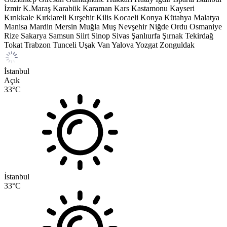
İzmir
K.Maraş
Karabük
Karaman
Kars
Kastamonu
Kayseri
Kırıkkale
Kırklareli
Kırşehir
Kilis
Kocaeli
Konya
Kütahya
Malatya
Manisa
Mardin
Mersin
Muğla
Muş
Nevşehir
Niğde
Ordu
Osmaniye
Rize
Sakarya
Samsun
Siirt
Sinop
Sivas
Şanlıurfa
Şırnak
Tekirdağ
Tokat
Trabzon
Tunceli
Uşak
Van
Yalova
Yozgat
Zonguldak
İstanbul
Açık
33
°C
İstanbul
33
°C