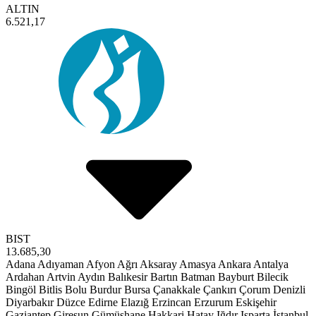
ALTIN
6.521,17
BIST
13.685,30
Adana
Adıyaman
Afyon
Ağrı
Aksaray
Amasya
Ankara
Antalya
Ardahan
Artvin
Aydın
Balıkesir
Bartın
Batman
Bayburt
Bilecik
Bingöl
Bitlis
Bolu
Burdur
Bursa
Çanakkale
Çankırı
Çorum
Denizli
Diyarbakır
Düzce
Edirne
Elazığ
Erzincan
Erzurum
Eskişehir
Gaziantep
Giresun
Gümüşhane
Hakkari
Hatay
Iğdır
Isparta
İstanbul