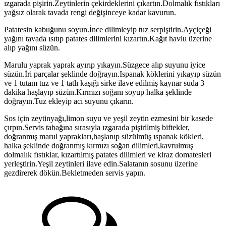
ızgarada pişirin.Zeytinlerin çekirdeklerini çıkartın.Dolmalık fıstıkları
yağsız olarak tavada rengi değişinceye kadar kavurun.
Patatesin kabuğunu soyun.İnce dilimleyip tuz serpiştirin.Ayçiçeği
yağını tavada ısıtıp patates dilimlerini kızartın.Kağıt havlu üzerine
alıp yağını süzün.
Marulu yaprak yaprak ayırıp yıkayın.Süzgece alıp suyunu iyice
süzün.İri parçalar şeklinde doğrayın.Ispanak köklerini yıkayıp süzün
ve 1 tutam tuz ve 1 tatlı kaşığı sirke ilave edilmiş kaynar suda 3
dakika haşlayıp süzün.Kırmızı soğanı soyup halka şeklinde
doğrayın.Tuz ekleyip acı suyunu çıkarın.
Sos için zeytinyağı,limon suyu ve yeşil zeytin ezmesini bir kasede
çırpın.Servis tabağına sırasıyla ızgarada pişirilmiş biftekler,
doğranmış marul yaprakları,haşlanıp süzülmüş ıspanak kökleri,
halka şeklinde doğranmış kırmızı soğan dilimleri,kavrulmuş
dolmalık fıstıklar, kızartılmış patates dilimleri ve kiraz domatesleri
yerleştirin.Yeşil zeytinleri ilave edin.Salatanın sosunu üzerine
gezdirerek dökün.Bekletmeden servis yapın.