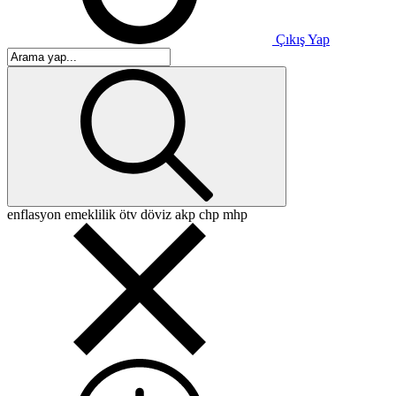
Çıkış Yap
enflasyon
emeklilik
ötv
döviz
akp
chp
mhp