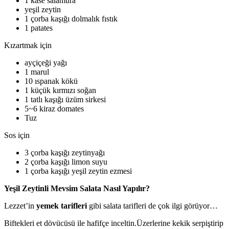
1 kase salamura
yeşil zeytin
1 çorba kaşığı dolmalık fıstık
1 patates
Kızartmak için
ayçiçeği yağı
1 marul
10 ıspanak kökü
1 küçük kırmızı soğan
1 tatlı kaşığı üzüm sirkesi
5~6 kiraz domates
Tuz
Sos için
3 çorba kaşığı zeytinyağı
2 çorba kaşığı limon suyu
1 çorba kaşığı yeşil zeytin ezmesi
Yeşil Zeytinli Mevsim Salata Nasıl Yapılır?
Lezzet’in
yemek tarifleri
gibi salata tarifleri de çok ilgi görüyor…
Biftekleri et dövücüsü ile hafifçe inceltin.Üzerlerine kekik serpiştirip